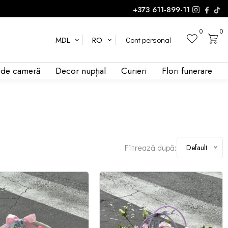
+373 611-899-11
0
0
Cont personal
MDL
RO
ă tufa - 5
i de cameră
Decor nupțial
Curieri
Flori funerare
 spray bujor 50 cm - 3
Eustoma - 3
 spray 50 cm - 5
Crizantemă tufa - 5
 5
Упаковка (коробки, корзины) - 1
poziții - 1
Filtrează după:
Default
chimbați compoziția
Schimbați compoziția