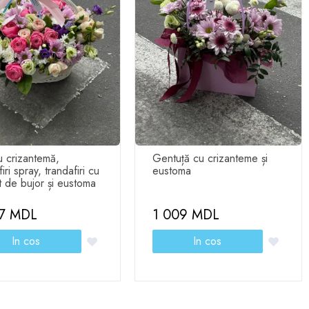
 crizantemă,
Gentuță cu crizanteme și
iri spray, trandafiri cu
eustoma
 de bujor și eustoma
47 MDL
1 009 MDL
In cos
In cos