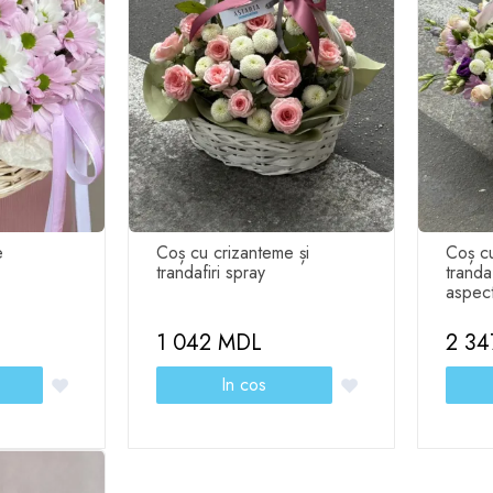
e
Coș cu crizanteme și
Coș cu
trandafiri spray
trandaf
рзины) - 1
aspect
1 042 MDL
2 3
In cos
oziția