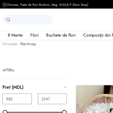
Chisinau, Piata de flori Bodoni, Mag. №3
24/7 (Non Stop)
8 Martie
Flori
Buchete de flori
Compoziții din f
Coș în compoziții - 1
Crizantemă tufa - 9
Principala
Flori în coș
Filtru
Schimbați comp
Pret (MDL)