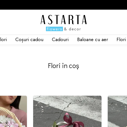
Crizantem
lori
Coșuri cadou
Cadouri
Baloane cu aer
Flor
Trandafir spray 50 cm - 5
Trandafir
Coș în compoziții - 1
Trandafir
Crizantemă tufa - 3
Eustoma -
Coș în com
Flori în coș
oziția
Schimbați compoziția
S