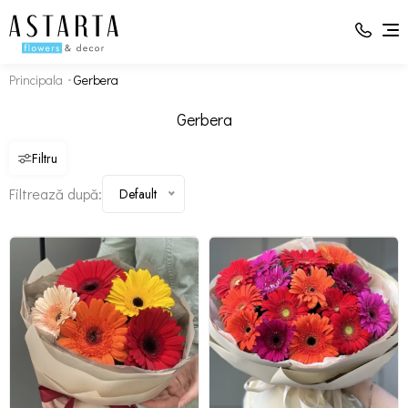
Principala
Gerbera
Ambalaj - 1
Ambalaj - 1
Gerbera - 5
Gerbera - 15
Gerbera
Filtru
Filtrează după:
Default
Schimbați compoziția
Schimbați compoziția