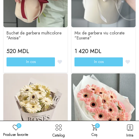
Gerbera - 16
Gerbera - 25
Buchet de gerbera multicolore
Mix de gerbera viu colorate
"Anisia"
"Euxena"
520 MDL
1 420 MDL
In cos
In cos
Schimbați compoziția
Schimbați compoziția
0
0
Produse favorite
Coș
Catalog
Intra