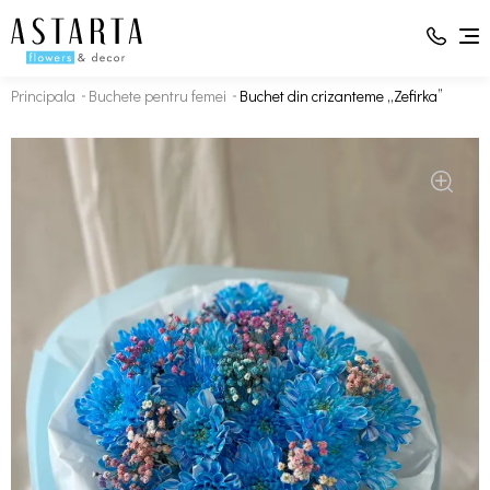
Principala
Buchete pentru femei
Buchet din crizanteme „Zefirka”