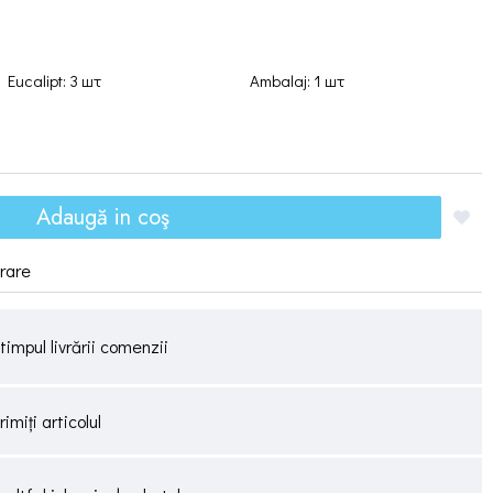
Eucalipt: 3 шт
Ambalaj: 1 шт
Adaugă in coş
vrare
timpul livrării comenzii
miți articolul