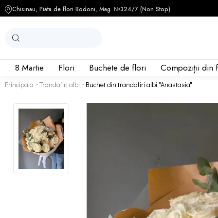
Chisinau, Piata de flori Bodoni, Mag. №3
24/7 (Non Stop)
8 Martie
Flori
Buchete de flori
Compoziții din f
Principala
Trandafiri albi
Buchet din trandafiri albi "Anastasia"