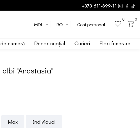
+373 611-899-11
0
0
Cont personal
MDL
RO
i de cameră
Decor nupțial
Curieri
Flori funerare
 albi "Anastasia"
Max
Individual