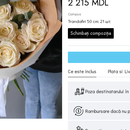
2 215 MDL
Compus
Trandafiri 50 cm: 21 шт
Schimbați compoziția
Ce este inclus
Plata si Li
Poza destinatarului în 
Rambursare dacă nu pri