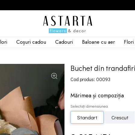
lori
Coșuri cadou
Cadouri
Baloane cu aer
Flor
Buchet din trandafiri
Cod produs: 00093
Mărimea și compoziția
Selectați dimensiunea
Standart
Crescut