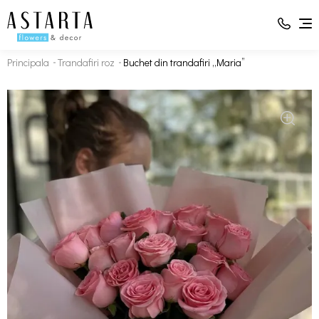
Principala
Trandafiri roz
Buchet din trandafiri „Maria”