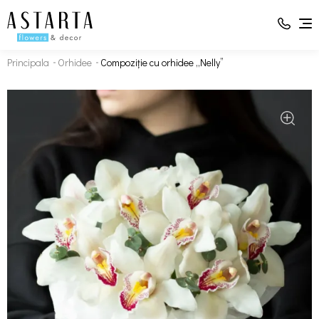
Principala
Orhidee
Compoziție cu orhidee „Nelly”