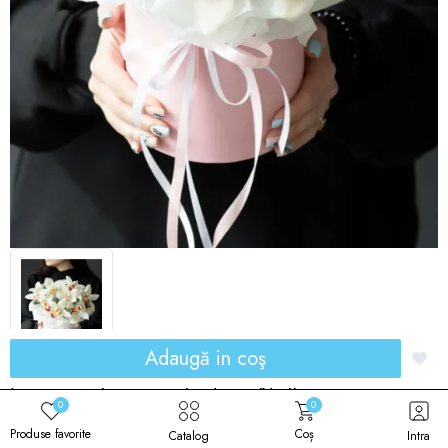
Adaugă in coş
Compoziție cu orhidee „Nelly”
0
0
Cod produs: 00090
Produse favorite
Coș
Catalog
Intra