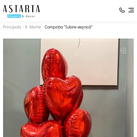
Principala
8 Martie
Compziția "Iubire veșnică"