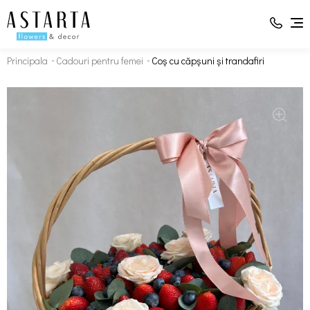
Principala
Cadouri pentru femei
Coș cu căpșuni și trandafiri