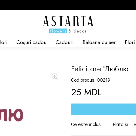
lori
Coșuri cadou
Cadouri
Baloane cu aer
Flor
Felicitare "Люблю"
Cod produs: 00219
25 MDL
Ce este inclus
Plata si Li