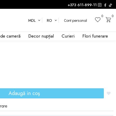
+373 611-899-11
0
0
Cont personal
MDL
RO
i de cameră
Decor nupțial
Curieri
Flori funerare
Adaugă in coş
vrare