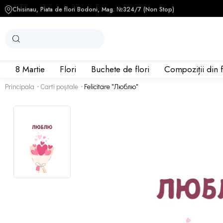
Chisinau, Piata de flori Bodoni, Mag. №3
24/7 (Non Stop)
8 Martie
Flori
Buchete de flori
Compoziții din f
Principala
Carti poștale
Felicitare "Люблю"