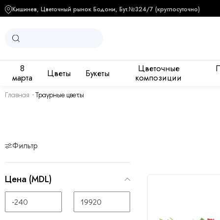
Кишинев, Цветочный рынок Бодони, Бут.№3
24/7 (круглосуточно)
8
Цветочные
Цветы
Букеты
марта
композиции
Роза 50 см - 30
Главная
Траурные цветы
Фильтр
Изменить со
Цена (MDL)