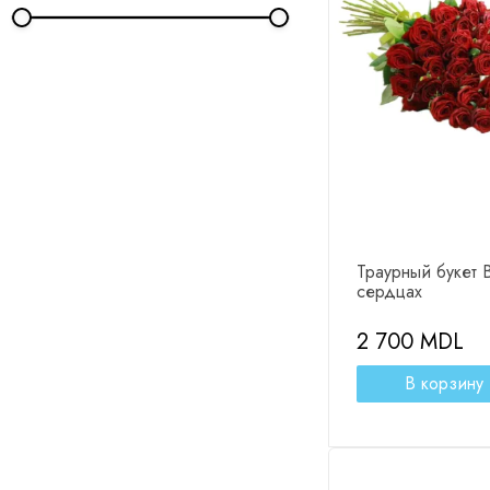
Голландские розы 70 
Эвкалипт - 6
Траурный букет 
сердцах
2 700 MDL
В корзину
Изменить со