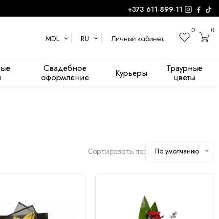
+373 611-899-11
0
0
Личный кабинет
MDL
RU
ные
Свадебное
Траурные
Курьеры
Роза 50 см - 8
ы
оформление
цветы
Эвкалипт - 5
8
Аспидистра - 10
Леукадендрон - 1
Сортировать по:
По умолчанию
Изменить состав
Изменить состав