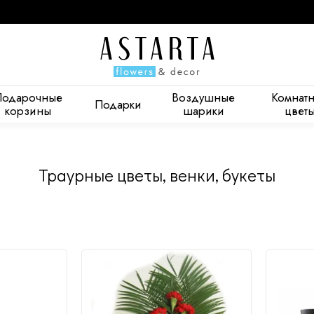
Подарочные
Воздушные
Комнат
Подарки
корзины
шарики
цвет
Диантус - 14
Калла - 1
Папоротник - 2
Траурные цветы, венки, букеты
став
Изменить состав