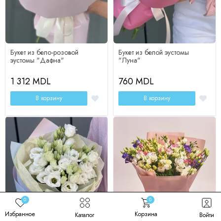
Эустома - 5
Упаковка - 1
Упаковка - 1
Эустома - 31
Букет из бело-розовой
Букет из белой эустомы
эустомы "Дафна"
"Луна"
1 312 MDL
760 MDL
В корзину
В корзину
Изменить состав
Изменить состав
0
0
Избранное
Корзина
Каталог
Войти