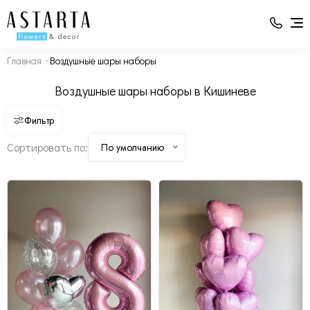
Латексный шар - 8
Главная
Воздушные шары наборы
Фольгированные шары - 1
Фольгированные шары - 13
Фольгированная цифра - 1
Воздушные шары наборы в Кишиневе
Фильтр
Сортировать по:
По умолчанию
Изменить состав
Изменить состав