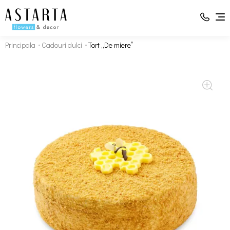
Principala
Cadouri dulci
Tort „De miere”