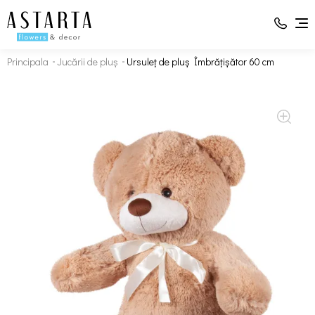
Principala
Jucării de pluș
Ursuleț de pluș Îmbrățișător 60 сm