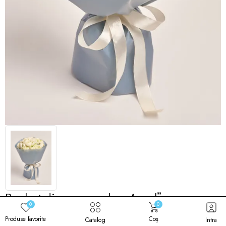
Buchet din ranunculus „Assol”
0
0
Cod produs: 00046
Produse favorite
Coș
Catalog
Intra