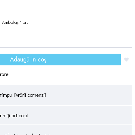
Ambalaj: 1 шт
Adaugă in coş
vrare
timpul livrării comenzii
miți articolul