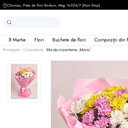
Chisinau, Piata de flori Bodoni, Mag. №3
24/7 (Non Stop)
8 Martie
Flori
Buchete de flori
Compoziții din f
Principala
Crizantemă
Mix de crizanteme „Maria”