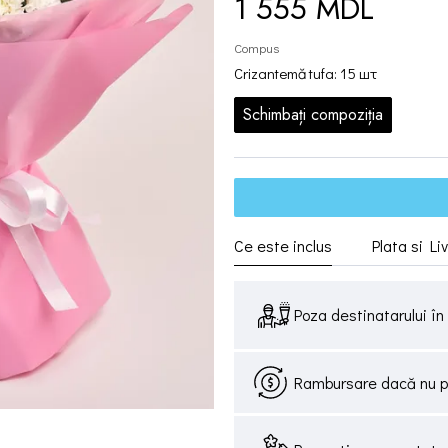
1 555 MDL
Compus
Crizantemă tufa: 15 шт
Schimbați compoziția
Ce este inclus
Plata si Li
Poza destinatarului în 
Rambursare dacă nu pri