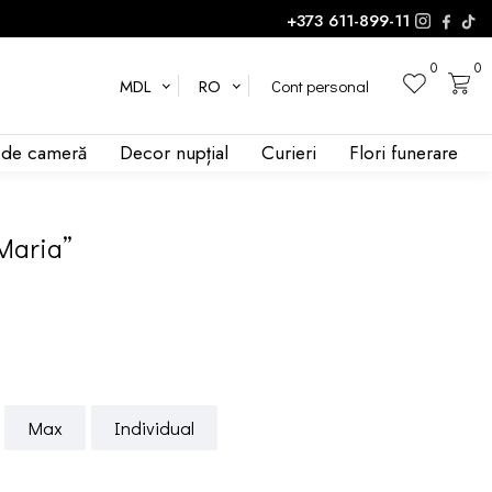
+373 611-899-11
0
0
Cont personal
MDL
RO
i de cameră
Decor nupțial
Curieri
Flori funerare
Maria”
Max
Individual