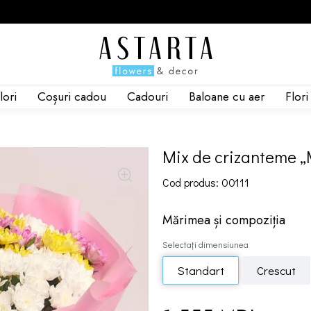
lori
Coșuri cadou
Cadouri
Baloane cu aer
Flor
Mix de crizanteme „
Cod produs: 00111
Mărimea și compoziția
Selectați dimensiunea
Standart
Crescut