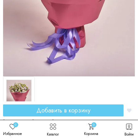
Добавить в корзину
Букет из бело-фиолетовой эустомы
0
0
"Ясмина"
Избранное
Корзина
Каталог
Войти