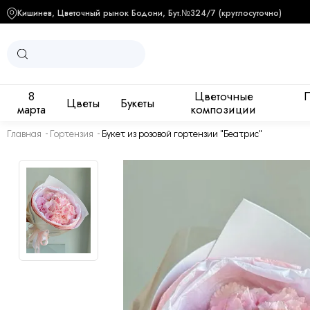
Кишинев, Цветочный рынок Бодони, Бут.№3
24/7 (круглосуточно)
8
Цветочные
Цветы
Букеты
марта
композиции
Главная
Гортензия
Букет из розовой гортензии "Беатрис"