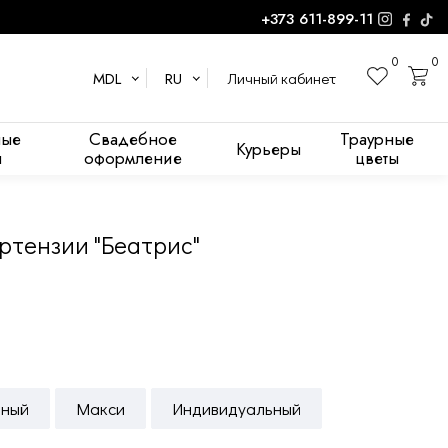
+373 611-899-11
0
0
Личный кабинет
MDL
RU
ные
Свадебное
Траурные
Курьеры
ы
оформление
цветы
ортензии "Беатрис"
нный
Макси
Индивидуальный