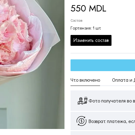
550 MDL
Состав
Гортензия: 1 шт
Изменить состав
Что включено
Оплата и 
Фото получателя во в
Возврат платежа, ес