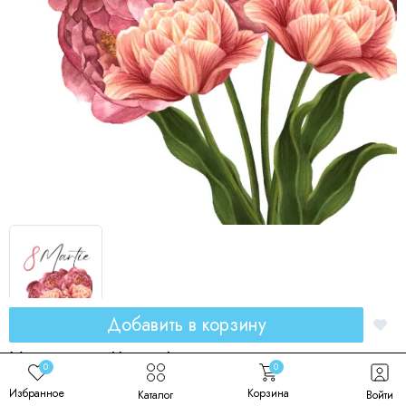
Добавить в корзину
Открытка 8 martie
0
0
Код товара: 00212
Избранное
Корзина
Каталог
Войти