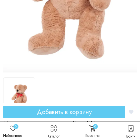
Добавить в корзину
Плюшевый медведь Лео 80 см
0
0
Код товара: 00129
Избранное
Корзина
Каталог
Войти