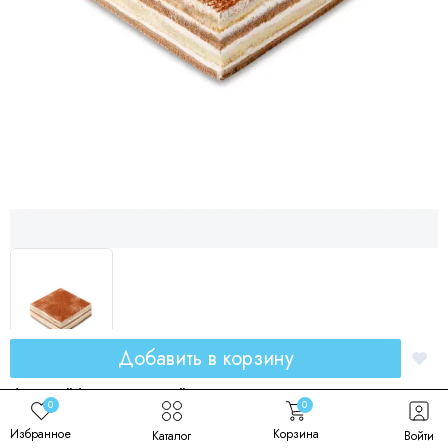
Добавить в корзину
Торт "Тирамису"
0
0
Код товара: 00183
Избранное
Корзина
Каталог
Войти