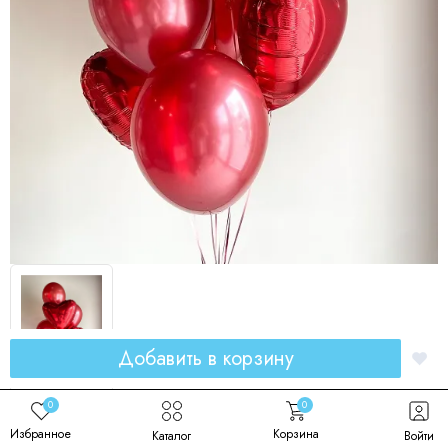
Добавить в корзину
Набор гелиевых шаров красного цвета
0
0
Избранное
Корзина
Каталог
Войти
Код товара: 00165