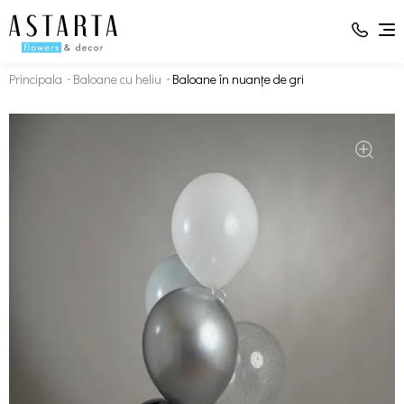
Principala
Baloane cu heliu
Baloane în nuanțe de gri