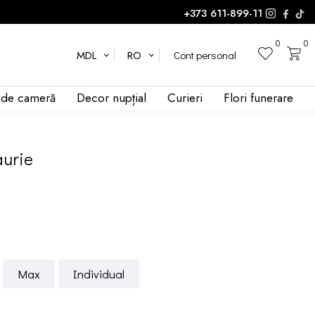
+373 611-899-11
0
0
Cont personal
MDL
RO
i de cameră
Decor nupțial
Curieri
Flori funerare
aurie
Max
Individual