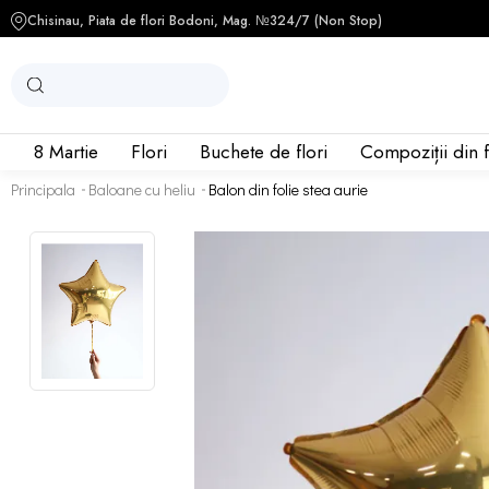
Chisinau, Piata de flori Bodoni, Mag. №3
24/7 (Non Stop)
8 Martie
Flori
Buchete de flori
Compoziții din f
Principala
Baloane cu heliu
Balon din folie stea aurie