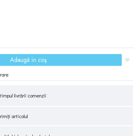
Adaugă in coş
vrare
timpul livrării comenzii
miți articolul