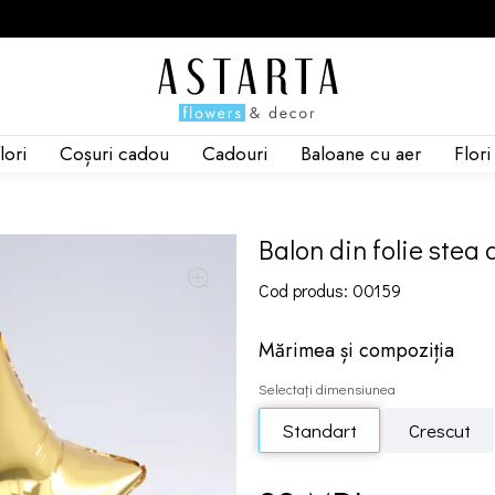
lori
Coșuri cadou
Cadouri
Baloane cu aer
Flor
Balon din folie stea 
Cod produs: 00159
Mărimea și compoziția
Selectați dimensiunea
Standart
Crescut