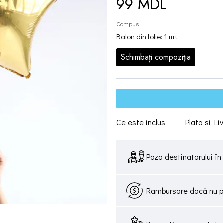
99 MDL
Compus
Balon din folie: 1 шт
Schimbați compoziția
Ce este inclus
Plata si Li
Poza destinatarului în 
Rambursare dacă nu pri